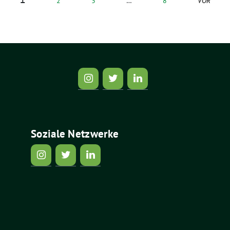
2
3
…
8
VOR
Soziale Netzwerke