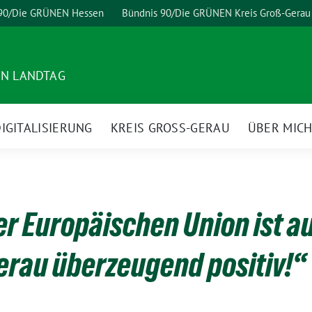
 90/Die GRÜNEN Hessen
Bündnis 90/Die GRÜNEN Kreis Groß-Gerau
EN LANDTAG
IGITALISIERUNG
KREIS GROSS-GERAU
ÜBER MIC
er Europäischen Union ist a
erau überzeugend positiv!“