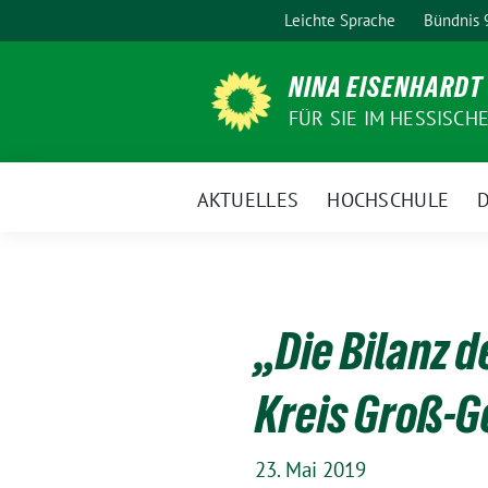
Weiter
Leichte Sprache
Bündnis
zum
Inhalt
NINA EISENHARDT
FÜR SIE IM HESSISCH
AKTUELLES
HOCHSCHULE
D
„Die Bilanz d
Kreis Groß-G
23. Mai 2019