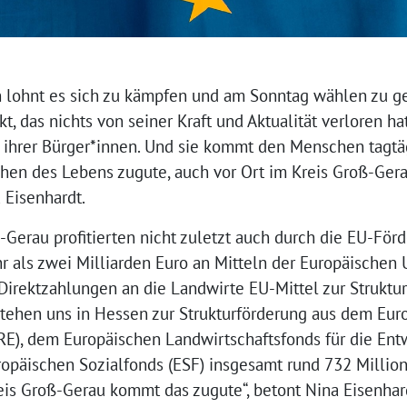
n lohnt es sich zu kämpfen und am Sonntag wählen zu geh
t, das nichts von seiner Kraft und Aktualität verloren ha
t ihrer Bürger*innen. Und sie kommt den Menschen tagtä
hen des Lebens zugute, auch vor Ort im Kreis Groß-Gerau
Eisenhardt.
-Gerau profitierten nicht zuletzt auch durch die EU-För
r als zwei Milliarden Euro an Mitteln der Europäischen
Direktzahlungen an die Landwirte EU-Mittel zur Struktu
 stehen uns in Hessen zur Strukturförderung aus dem Eur
RE), dem Europäischen Landwirtschaftsfonds für die Ent
päischen Sozialfonds (ESF) insgesamt rund 732 Million
s Groß-Gerau kommt das zugute“, betont Nina Eisenhar