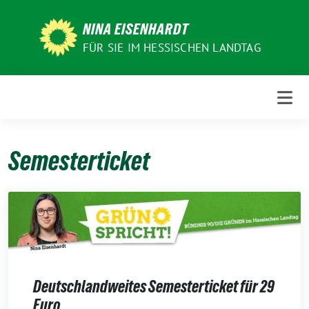
Weiter
zum
NINA EISENHARDT
Inhalt
FÜR SIE IM HESSISCHEN LANDTAG
Semesterticket
Deutschlandweites Semesterticket für 29
Euro