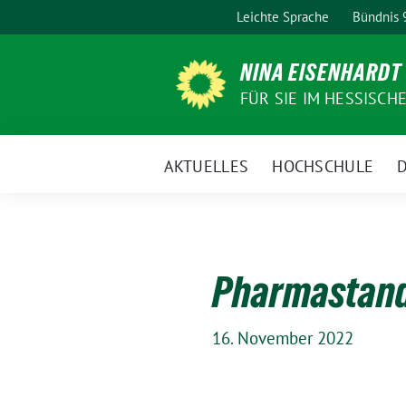
Weiter
Leichte Sprache
Bündnis
zum
Inhalt
NINA EISENHARDT
FÜR SIE IM HESSISCH
AKTUELLES
HOCHSCHULE
D
Pharmastand
16. November 2022