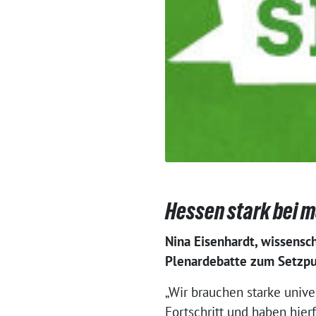
Hessen stark bei 
Nina Eisenhardt, wissensc
Plenardebatte zum Setzpu
„Wir brauchen starke univ
Fortschritt und haben hie