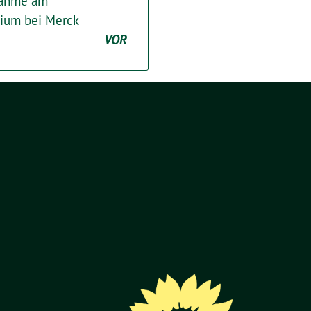
lnahme am
dium bei Merck
VOR