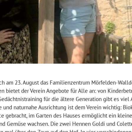
ich am 23. August das Familienzentrum Mörfelden-Walldo
en bietet der Verein Angebote für Alle an: von Kinderbet
dächtnistraining für die ältere Generation gibt es viel
e und naturnahe Ausrichtung ist dem Verein wichtig: Bio
ice gebracht, im Garten des Hauses ermöglicht ein klei
 und Gemüse wachsen. Die zwei Hennen Goldi und Colette
on mal über den Zaun auf den Hof. In vier verschieden