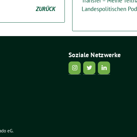
Transfer – Meine Tei
ZURÜCK
Landespolitischen Po
Soziale Netzwerke
ado eG
.