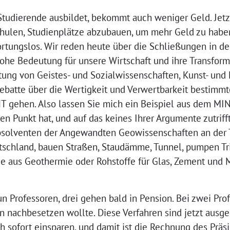
Studierende ausbildet, bekommt auch weniger Geld. Jetz
ulen, Studienplätze abzubauen, um mehr Geld zu haben.
ortungslos. Wir reden heute über die Schließungen in d
he Bedeutung für unsere Wirtschaft und ihre Transform
tung von Geistes- und Sozialwissenschaften, Kunst- und
Debatte über die Wertigkeit und Verwertbarkeit bestimm
T gehen. Also lassen Sie mich ein Beispiel aus dem MI
nen Punkt hat, und auf das keines Ihrer Argumente zutriff
bsolventen der Angewandten Geowissenschaften an der T
utschland, bauen Straßen, Staudämme, Tunnel, pumpen Tr
e aus Geothermie oder Rohstoffe für Glas, Zement und Me
n Professoren, drei gehen bald in Pension. Bei zwei Pro
 nachbesetzen wollte. Diese Verfahren sind jetzt ausges
ch sofort einsparen, und damit ist die Rechnung des Präs