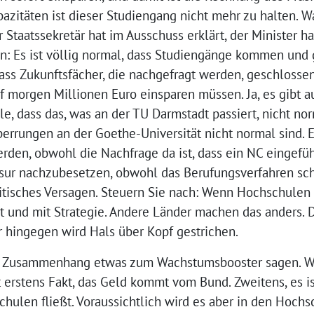
zitäten ist dieser Studiengang nicht mehr zu halten. W
Staatssekretär hat im Ausschuss erklärt, der Minister h
n: Es ist völlig normal, dass Studiengänge kommen und 
 dass Zukunftsfächer, die nachgefragt werden, geschlosse
 morgen Millionen Euro einsparen müssen. Ja, es gibt 
e, dass das, was an der TU Darmstadt passiert, nicht norm
rrungen an der Goethe-Universität nicht normal sind. Es
den, obwohl die Nachfrage da ist, dass ein NC eingefüh
sur nachzubesetzen, obwohl das Berufungsverfahren schon
litisches Versagen. Steuern Sie nach: Wenn Hochschulen
lt und mit Strategie. Andere Länder machen das anders.
r hingegen wird Hals über Kopf gestrichen.
m Zusammenhang etwas zum Wachstumsbooster sagen. We
ist erstens Fakt, das Geld kommt vom Bund. Zweitens, es i
chulen fließt. Voraussichtlich wird es aber in den Hoch