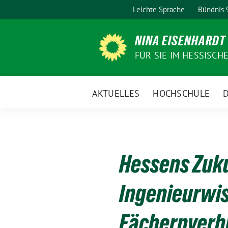
Weiter
Leichte Sprache
Bündnis
zum
Inhalt
NINA EISENHARDT
FÜR SIE IM HESSISCH
AKTUELLES
HOCHSCHULE
D
Hessens Zuku
Ingenieurwi
Fächernverh