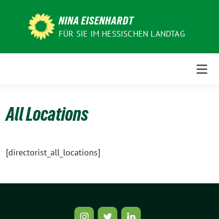
Weiter
zum
NINA EISENHARDT
Inhalt
FÜR SIE IM HESSISCHEN LANDTAG
All Locations
[directorist_all_locations]